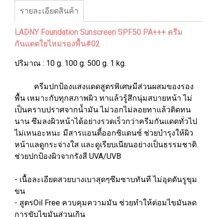
รายละเอียดสินค้า
LADNY Foundation Sunscreen SPF50 PA+++ ครีม
กันแดดใยไหมรองพื้น#02
ปริมาณ : 10 g. 100 g. 500 g. 1 kg.
ครีมปกป้องแสงแดดสูตรพิเศษมีส่วนผสมของรอง
พื้น เหมาะกับทุกสภาพผิว ทาแล้วรู้สึกนุ่มสบายหน้า ไม่
เป็นคราบปราศจากน้ำมัน ไม่วอกไม่ลอยทาแล้วติดทน
นาน ซึมลงผิวหน้าได้อย่างรวดเร็วกว่าครีมกันแดดทั่วไป
ไม่เหนอะหนะ มีสารแอนตี้ออกซิแดนซ์ ช่วยบำรุงให้ผิว
หน้าแลดูกระจ่างใส และดูเรียบเนียนอย่างเป็นธรรมชาติ
ช่วยปกป้องผิวจากรังสี UVA/UVB
- เนื้อละเอียดสวยบางเบาสุดๆซึมซาบทันที ไม่อุดตันรูขุม
ขน
- สูตรOil Free ควบคุมความมัน ช่วยทำให้ต่อมไขมันลด
การขับไขมันส่วนเกิน