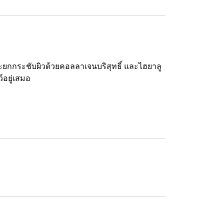
ยกกระชับผิวด้วยคอลลาเจนบริสุทธิ์ และไฮยาลู
์อยู่เสมอ
ง