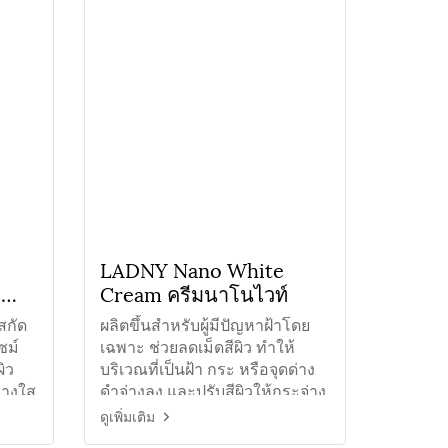
LADNY Nano White
ก
Cream ครีมนาโนไวท์
สกัด
ผลิตขึ้นสำหรับผู้มีปัญหาฝ้าโดย
ซม์
เฉพาะ ช่วยลดเม็ดสีผิว ทำให้
ผิว
บริเวณที่เป็นฝ้า กระ หรือจุดด่าง
จ่างใส
ดำจ่างลง และปรับสีผิวให้กระจ่าง
ใสอย่างสม่ำเสมอ
ดูเพิ่มเติม