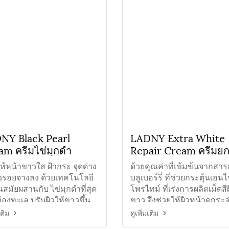
NY Black Pearl
LADNY Extra White
am ครีมไข่มุกดำ
Repair Cream ครีมย
กระชับผิวขาว
ห้หน้าขาวใส ฝ้ากระ จุดด่าง
ด้วยคุณค่าที่เข้มข้นจากสาร
ิ้วรอยจางลง ด้วยเทคโนโลยี
บลูเบอร์รี่ ที่ช่วยกระตุ้นเอนไ
นสมัยผสานกับ ไข่มุกดำที่สุด
โพรไทม์ ที่เร่งการผลิตเม็ดสี
้องทะเล ปรับผิวให้ขาวขึ้น
ขาว จึงช่วยให้ผิวหน้าดูกระ
เกิดเม็ดสี
ขึ้น และดูอ่อนเยาว์ขึ้น
เติม
ดูเพิ่มเติม