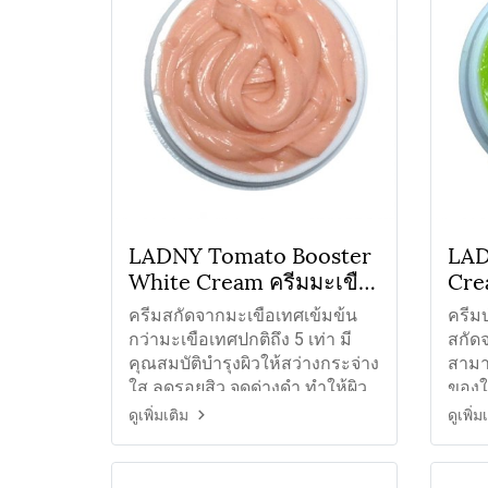
LADNY Tomato Booster
LAD
White Cream ครีมมะเขือ
Crea
เทศหน้าใส
หน้
ครีมสกัดจากมะเขือเทศเข้มข้น
ครีมบ
กว่ามะเขือเทศปกติถึง 5 เท่า มี
สกัด
คุณสมบัติบำรุงผิวให้สว่างกระจ่าง
สามา
ใส ลดรอยสิว จุดด่างดำ ทำให้ผิว
ของใ
แข็งแรง
สุขภ
ดูเพิ่มเติม
ดูเพิ่ม