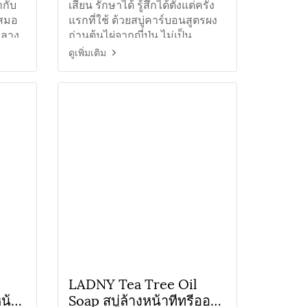
ากับ
เสี้ยน รักษาได้ รู้สึกได้ตั่งแต่ครั้ง
เสมอ
แรกที่ใช้ ด้วยสบู่คาร์บอนสูตรผง
พลาง
ถ่านต้นไผ่จากญี่ปุ่น ไม่เป็น
อันตรายต่อผิว
ดูเพิ่มเติม
LADNY Tea Tree Oil
น้า
Soap สบู่ล้างหน้าทีทรีออ