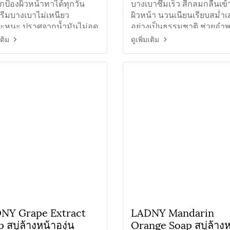
สูตรปกปิด
กป้องผิวหน้าทาได้ทุกวัน
บางเบาซึมเร็ว สีกลมกลืนเข้
ครีมบางเบาไม่เหนียว
ผิวหน้า นวนเนียนเรียบสม่ำ
ะหนะ ปราศจากน้ำมันไม่อุด
อย่างเป็นธรรมชาติ ช่วยอำ
ูขุมขน ลดสิว ลดความมันบน
ริ้วรอย จุดด่างดำ
เติม
ดูเพิ่มเติม
้า
NY Grape Extract
LADNY Mandarin
 สบู่ล้างหน้าองุ่น
Orange Soap สบู่ล้างห