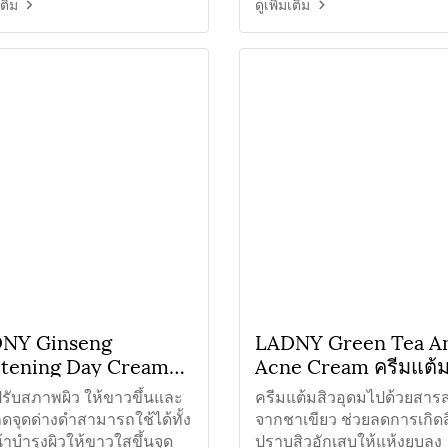
ลัดเซลล์ผิวให้เรียบเนียน
ค่อยๆขาวกระจ่างใสขึ้น
เติม
ดูเพิ่มเติม
NY Ginseng
LADNY Green Tea An
tening Day Cream
Acne Cream ครีมแต้ม
มโสมสูตรเข้มข้นกลาง
ชาเขียว
ปรับสภาพผิว ให้ขาวขึ้นและ
ครีมแต้มสิวอุดมไปด้วยสารส
ดจุดด่างดำสามารถใช้ได้ทั้ง
จากชาเขียว ช่วยลดการเกิดส
้าบำรุงผิวให้ขาวใสขึ้นจุด
ปราบสิวอักเสบให้แห้งยุบลง