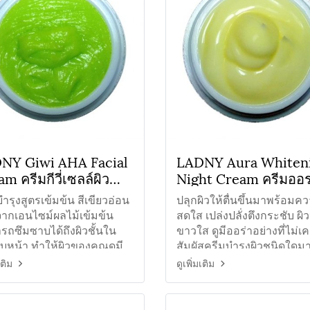
NY Giwi AHA Facial
LADNY Aura Whiten
m ครีมกีวี่เซลล์ผิว
Night Cream ครีมออร
า
ไวท์กลางคืน
ำรุงสูตรเข้มข้น สีเขียวอ่อน
ปลุกผิวให้ตื่นขึ้นมาพร้อมค
จากเอนไซม์ผลไม้เข้มข้น
สดใส เปล่งปลั่งตึงกระชับ ผิ
รถซึมซาบได้ถึงผิวชั้นใน
ขาวใส ดูมีออร่าอย่างที่ไม่เ
บหน้า ทำให้ผิวของคุณดูมี
สัมผัสครีมบำรุงผิวชนิดใดม
าพดี
แก้ปัญหาสิว ฝ้า
เติม
ดูเพิ่มเติม