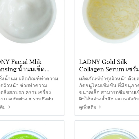
NY Facial Mlik
LADNY Gold Silk
ansing น้ำนมเช็ด
Collagen Serum เซรั่
วามสะอาดผิวหน้า
ลลาเจนไหมทอง
ซิ่งน้ำนม ผลิตภัณฑ์ทำความ
ผลิตภัณฑ์บำรุงผิวหน้า ด้ว
ดผิวหน้า ช่วยทำความ
กัดอนูไหมเข้มข้น ที่มีอนุภา
ดสิ่งสกปรก คราบเครื่อง
ขนาดเล็ก สามารถซึมซาบเข้า
 เมคอัพต่าง ๆ รวมถึงฝุ่น
ผิวได้อย่างล้ำลึก ผสมพลังกั
่งอุดตันเล็ก ๆ ได้อย่าง
ทองคำบริสุทธิ์ สารสกัดไฮยา
เติม
ดูเพิ่มเติม
าดหมดจด
ลอน