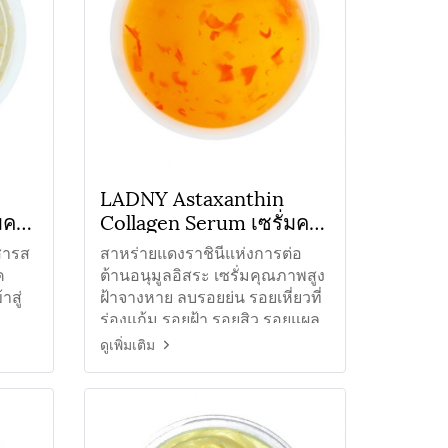
LADNY Astaxanthin
มคอ
Collagen Serum เซรั่มคอ
ลลาเจนสาหร่ายแดง
ยสารส
สาหร่ายแดงราชินีแห่งการต่อ
ค
ต้านอนุมูลอิสระ เซรั่มคุณภาพสูง
สู่
ฝ้าจางหาย ลบรอยย่น รอยเหี่ยวที่
บ
ร่องแก้ม รอยฝ้า รอยสิว รอยแผล
รู
เป็น
ดูเพิ่มเติม