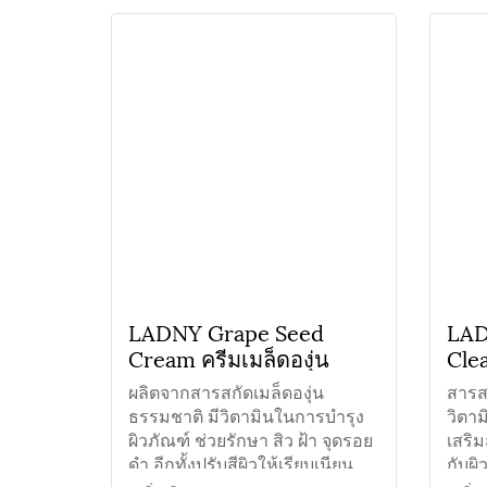
LADNY Grape Seed
LAD
Cream ครีมเมล็ดองุ่น
Cle
สูตร
ผลิตจากสารสกัดเมล็ดองุ่น
สารสก
ธรรมชาติ มีวิตามินในการบำรุง
วิตาม
ผิวภัณฑ์ ช่วยรักษา สิว ฝ้า จุดรอย
เสริ
ดำ อีกทั้งปรับสีผิวให้เรียบเนียน
กับผ