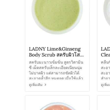
LADNY Lime&Ginseng
LAD
Body Scrub สครับผิวโสม
Cle
มะนาว
ทำค
สครับมะนาวเข้มข้น สูตรวิตามิน
คลีน
ซี เม็ดสครับเล็กละเอียดเนียนนุ่ม
สะอา
ไม่บาดผิว แต่สามารถขัดผิวได้
สะอา
สะอาดล้ำลึก หมดจด เมื่อใช้แล้ว
สำอาง
ผิวจะสะอาดเนียนนุ่ม
และสิ
ดูเพิ่มเติม
ดูเพิ่ม
สะอ