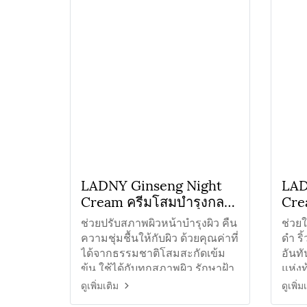
LADNY Ginseng Night
LAD
Cream ครีมโสมบำรุงกลาง
Cre
คืน
ช่วยปรับสภาพผิวหน้าบำรุงผิว คืน
ช่วยใ
ความชุ่มชื้นให้กับผิว ด้วยคุณค่าที่
ดำ ร
ได้จากธรรมชาติโสมสะกัดเข้ม
อันทั
ข้น ใช้ได้กับทุกสภาพผิว รักษาฝ้า
แห่งท
กระ จุดด่างดำ
ลดการ
ดูเพิ่มเติม
ดูเพิ่ม