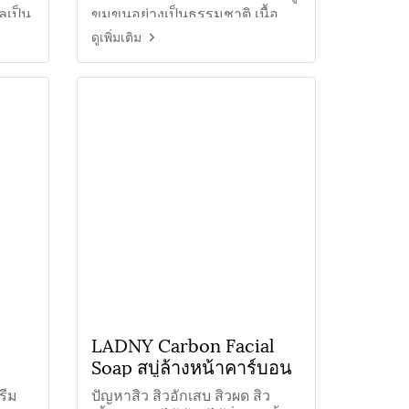
ลเป็น
ขุมขนอย่างเป็นธรรมชาติ เนื้อ
ครีมนุ่มนวลบางเบา ไม่ทิ้งคราบ
ดูเพิ่มเติม
ขาว
LADNY Carbon Facial
Soap สบู่ล้างหน้าคาร์บอน
ื้น
รีม
ปัญหาสิว สิวอักเสบ สิวผด สิว