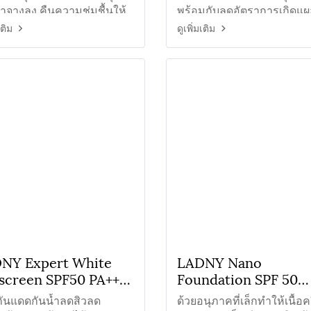
ำจางลง คืนความชุ่มชื้นให้
พร้อมกับลดอัตราการเกิดแผ
ว
รอยดำจากสิวหาย
เติม
ดูเพิ่มเติม
NY Expert White
LADNY Nano
screen SPF50 PA+++
Foundation SPF 50
กันแดดคุมมันไม่มีรอง
PA+++ ครีมกันแดดรองพ
กันแดดกันน้ำลดสิวลด
ด้วยอนุภาคที่เล็กทำให้เนื้อค