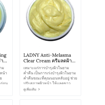
ing
LADNY Anti-Melasma
่า
Clear Cream ครีมลดฝ้า
กระ
วาม
เหมาะแก่การบำรุงผิวในยาม
วหน้า
ค่ำคืน เป็นการเร่งบำรุงผิวในยาม
คย
ค่ำคืนขณะที่คุณนอนหลับอยู่ ช่วย
าก่อน
ปรับสภาพผิวหน้า ให้แลดูขาว
กระจ่างใส
ดูเพิ่มเติม