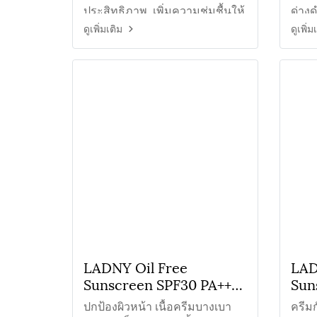
ประสิทธิภาพ เพิ่มความชุ่มชื้นให้
ด่างด
แก่ผิวรอบดวงตา กระชับเต่งตึง
กับผิ
ดูเพิ่มเติม
ดูเพิ่ม
และแลดูกระจ่างใส
LADNY Oil Free
LAD
Sunscreen SPF30 PA+++
Sun
ครีมกันแดดออยล์ฟรี
ครีม
ปกป้องผิวหน้า เนื้อครีมบางเบา
ครีม