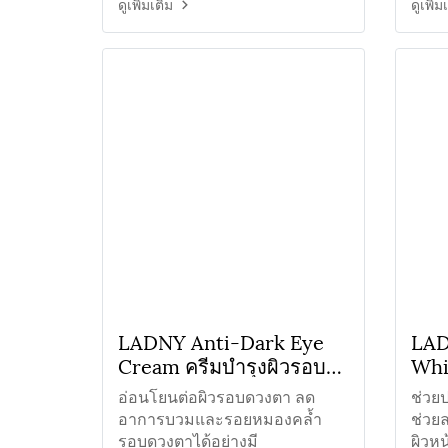
ช่วยขจัดเซลล์ผิวที่ตายแล้ว
ช่วยผ
ดูเพิ่มเติม
ดูเพิ่ม
LADNY Anti-Dark Eye
LAD
Cream ครีมบำรุงผิวรอบ
Whi
ดวงตา
ครี
อ่อนโยนต่อผิวรอบดวงตา ลด
ช่วย
วัน
อาการบวมและรอยหมองคล้ำ
ช่วยล
รอบดวงตาได้อย่างมี
ผิวหน