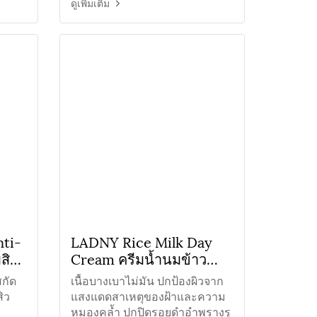
ชื้น
ดูเพิ่มเติม
ti-
LADNY Rice Milk Day
สิว
Cream ครีมน้ำนมข้าว
กลางวัน
กัด
เนื้อบางเบาไม่มัน ปกป้องผิวจาก
ิว
แสงแดดสาเหตุของฝ้าและความ
หมองคล้ำ ปกปิดรอยดำอำพรางรู