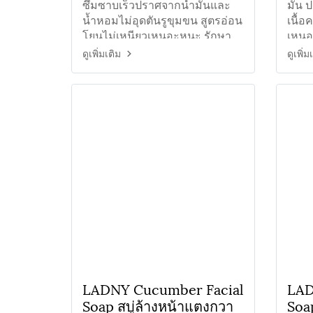
พื้น
ซึมซาบเร็วปราศจากน้ำมันและ
มัน ป
น้ำหอมไม่อุดตันรูขุมขน สูตรอ่อน
เนื้อ
โยนไม่เหนียวเหนอะหนะ รักษา
เหนอ
คงความสมดุลของน้ำใต้ผิว
ตันร
ดูเพิ่มเติม
ดูเพิ่ม
ใบหน
LADNY Cucumber Facial
LAD
Soap สบู่ล้างหน้าแตงกวา
Soap