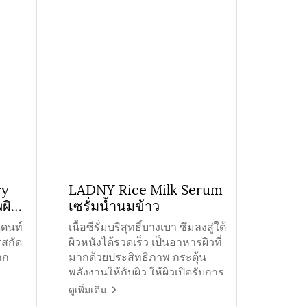
ry
LADNY Rice Milk Serum
ผิว
เซรั่มน้ำนมข้าว
แดนท์
เนื้อซีรั่มบริสุทธิ์บางเบา ซึมลงสู่ใต้
รสกัด
ผิวหนังได้รวดเร็ว เป็นอาหารผิวที่
าก
มากด้วยประสิทธิภาพ กระตุ้น
พลังงานให้กับผิว ให้ผิวเปิดรับการ
บำรุงอย่างเต็มที่
ดูเพิ่มเติม