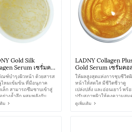
NY Gold Silk
LADNY Collagen Plu
lagen Serum เซรั่มคอ
Gold Serum เซรั่มคอ
เจนไหมทอง
เจนทองคำ
ัณฑ์บำรุงผิวหน้า ด้วยสารส
ให้ผลสูงสุดแห่งการชุบชีวิตผ
ูไหมเข้มข้น ที่มีอนุภาค
หน้าให้สดใส มีชีวิตชีวาดู
เล็ก สามารถซึมซาบเข้าสู่
เปล่งปลั่ง และอ่อนเยาว์ พร้
้อย่างล้ำลึก ผสมพลังกับ
ปรับสภาพผิวให้คงความสมด
บริสุทธิ์ สารสกัดไฮยารู
หลังการล้างหน้า
เติม
ดูเพิ่มเติม