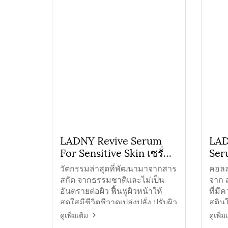
LADNY Revive Serum
LAD
For Sensitive Skin เซรั่ม
Ser
ฟื้นฟูผิวแพ้ง่าย
เข้ม
วัตกรรมล่าสุดที่พัฒนามาจากสาร
คอลล
สกัด จากธรรมชาติและไม่เป็น
จาก 
อันตรายต่อผิว ฟื้นฟูผิวหน้าให้
ที่ม
สดใสมีชีวิตชีวาดูเปล่งปลั่ง ปรับผิว
สตินใ
ให้เรียบเนียนนุ่นน่าสัมผัส
ชื้น
ดูเพิ่มเติม
ดูเพิ่ม