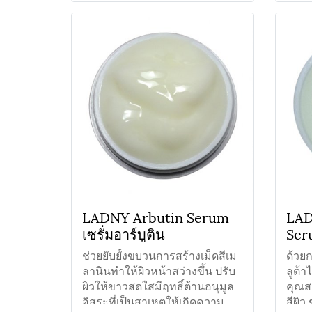
LADNY Arbutin Serum
LAD
เซรั่มอาร์บูติน
Seru
ช่วยยับยั้งขบวนการสร้างเม็ดสีเม
ด้วย
ลานินทำให้ผิวหน้าสว่างขึ้น ปรับ
ลูต้า
ผิวให้ขาวสดใสมีฤทธิ์ต้านอนุมูล
คุณสม
อิสระที่เป็นสาเหตุให้เกิดความ
สีผิว