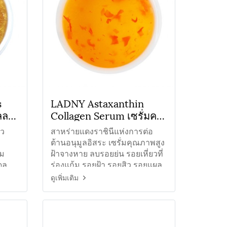
s
LADNY Astaxanthin
ลลา
Collagen Serum เซรั่มคอ
ลลาเจนสาหร่ายแดง
ิว
สาหร่ายแดงราชินีแห่งการต่อ
ต้านอนุมูลอิสระ เซรั่มคุณภาพสูง
อม
ฝ้าจางหาย ลบรอยย่น รอยเหี่ยวที่
ุล
ร่องแก้ม รอยฝ้า รอยสิว รอยแผล
เป็น
ดูเพิ่มเติม