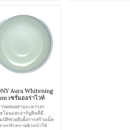
NY Aura Whitening
m เซรั่มออร่าไวท์
การผสมผสานระหว่างก
ไธโอนและอาร์บูตินที่มี
บัติช่วยยับยั้งการสร้างเม็ด
 ช่วยปรับสภาพผิวหน้าให้