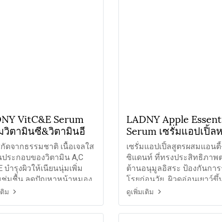
NY VitC&E Serum
LADNY Apple Essenti
่มวิตามินซี&วิตามินอี
Serum เซรั่มแอปเปิ้ลห
ใส
กัดจากธรรมชาติ เนื้อเจลใส
เซรั่มแอปเปิ้ลสูตรผสมแอนตี
วนประกอบของวิตามิน A,C
ซิแดนท์ ที่ทรงประสิทธิภาพต
 บำรุงผิวให้เนียนนุ่มเพิ่ม
ต้านอนุมูลอิสระ ป้องกันการ
ชุ่มชื้น ลดปัญหาหน้าหมอง
โรยก่อนวัย ผิวดูอ่อนเยาว์ขึ้
ื้นฟูผิวหน้าที่เสีย
อย่างเห็นได้ชัด
เติม
ดูเพิ่มเติม