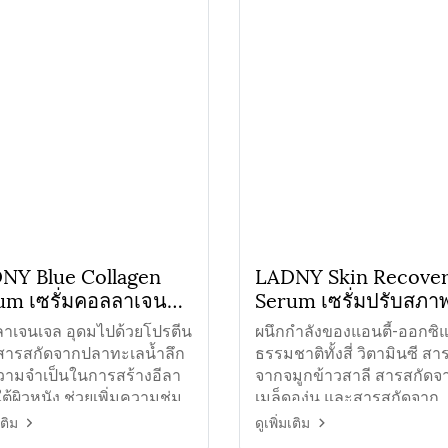
NY Blue Collagen
LADNY Skin Recove
um เซรั่มคอลลาเจน
Serum เซรั่มปรับสภาพ
ข้น
เสีย
าเจนเจล อุดมไปด้วยโปรตีน
ผนึกกำลังของแอนตี้-ออกซิ
สารสกัดจากปลาทะเลน้ำลึก
ธรรมชาติทั้งสี่ วิตามินซี สา
ีความจำเป็นในการสร้างอีลา
จากจมูกข้าวสาลี สารสกัดจ
ต้ผิวหนัง ช่วยเพิ่มความชุ่ม
เมล็ดองุ่น และสารสกัดจาก
แอปเปิล ป้องกันอนุมูลอิสระ
เติม
ดูเพิ่มเติม