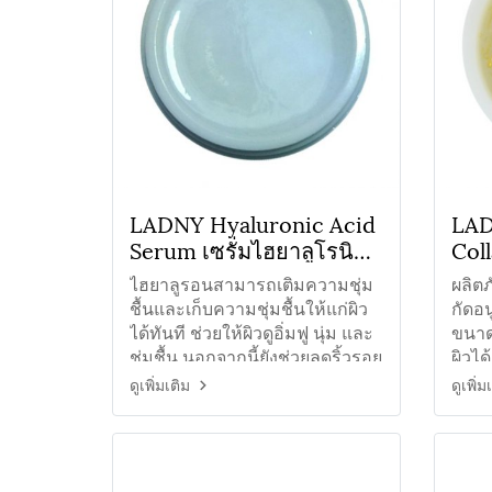
LADNY Hyaluronic Acid
LAD
Serum เซรั่มไฮยาลูโรนิค
Col
เอซิด
ลลา
ไฮยาลูรอนสามารถเติมความชุ่ม
ผลิตภ
ชื้นและเก็บความชุ่มชื้นให้แก่ผิว
กัดอน
ได้ทันที ช่วยให้ผิวดูอิ่มฟู นุ่ม และ
ขนาด
ชุ่มชื้น นอกจากนี้ยังช่วยลดริ้วรอย
ผิวได
ที่มองเห็นได้
ทองคำ
ดูเพิ่มเติม
ดูเพิ่ม
ลอน