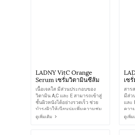
LADNY VitC Orange
LAD
Serum เซรั่มวิตามินซีส้ม
เซรั
เนื้อเจลใส มีส่วนประกอบของ
สารส
วิตามิน A,C และ E สามารถเข้าสู่
มีส่
ชั้นผิวหนังได้อย่างรวดเร็ว ช่วย
และ E
บำรุงผิวให้เนียนนุ่มเพิ่มความชุ่ม
ความ
ชื้น ลดปัญหาหน้าหมองคล้ำ
คล้ำ ฟ
ดูเพิ่มเติม
ดูเพิ่ม