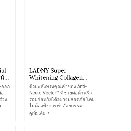
al
LADNY Super
น้า
Whitening Collagen
Serum เซรั่มซุปเปอร์ไวท์
้-ออก
ด้วยพลังทรงคุณค่าของ Anti-
คอลลาเจน
่อ
Neuro Vector™ ที่ช่วยต่อต้านริ้ว
ร่วง
รอยก่อนวัยได้อย่างปลอดภัย โดย
น
ไม่ต้องพึ่งการทำศัลยกรรม
ดูเพิ่มเติม