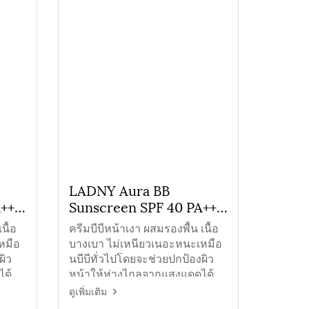
LADNY Aura BB
A+++
Sunscreen SPF 40 PA+++
ครีมบีบีหน้าเงาสีเขียว
นื้อ
ครีมบีบีหน้าเงา ผสมรองพื้น เนื้อ
หมือ
บางเบา ไม่เหนียวเนอะหนะเหมือ
ผิว
นบีบีทั่วไปโดยจะช่วยปกป้องผิว
ได้
หน้าให้ห่างไกลจากแสงแดดได้
ก
ช่วยไม่ให้ผิวหน้าคล้ำเสียจาก
ดูเพิ่มเติม
แสงแดด