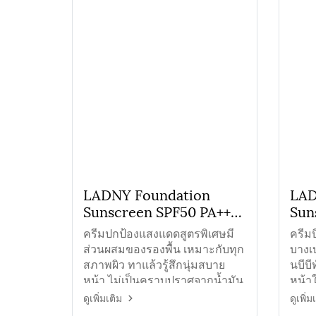
LADNY Foundation
LAD
Sunscreen SPF50 PA+++
Sun
ครีมกันแดดใยไหมรองพื้น
ครีม
ครีมปกป้องแสงแดดสูตรพิเศษมี
ครีมบ
สีเขียว
ส่วนผสมของรองพื้น เหมาะกับทุก
บางเ
สภาพผิว ทาแล้วรู้สึกนุ่มสบาย
นบีบี
หน้า ไม่เป็นคราบปราศจากน้ำมัน
หน้า
ช่วยไ
ดูเพิ่มเติม
ดูเพิ่ม
แสง