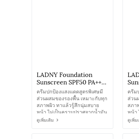
LADNY Foundation
LAD
Sunscreen SPF50 PA+++
Sun
ครีมกันแดดใยไหมรอง
ครี
ครีมปกป้องแสงแดดสูตรพิเศษมี
ครีม
พื้น#03
พื้
ส่วนผสมของรองพื้น เหมาะกับทุก
ส่วน
สภาพผิว ทาแล้วรู้สึกนุ่มสบาย
สภาพผ
หน้า ไม่เป็นคราบปราศจากน้ำมัน
หน้า
ดูเพิ่มเติม
ดูเพิ่ม