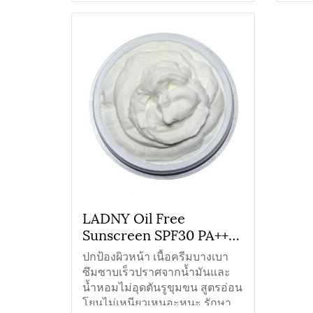
LADNY Oil Free
Sunscreen SPF30 PA+++
ครีมกันแดดออยล์ฟรี
ปกป้องผิวหน้า เนื้อครีมบางเบา
ซึมซาบเร็วปราศจากน้ำมันและ
น้ำหอมไม่อุดตันรูขุมขน สูตรอ่อน
โยนไม่เหนียวเหนอะหนะ รักษา