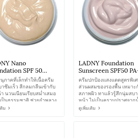
NY Nano
LADNY Foundation
ndation SPF 50
Sunscreen SPF50 PA
++ ครีมกันแดดรองพื้น
ครีมกันแดดใยไหมรอง
นุภาคที่เล็กทำให้เนื้อครีม
ครีมปกป้องแสงแดดสูตรพิเศ
รปกปิด
พื้น#01
าซึมเร็ว สีกลมกลืนเข้ากับ
ส่วนผสมของรองพื้น เหมาะก
น้า นวนเนียนเรียบสม่ำเสมอ
สภาพผิว ทาแล้วรู้สึกนุ่มสบ
งเป็นธรรมชาติ ช่วยอำพลาง
หน้า ไม่เป็นคราบปราศจากน
อย จุดด่างดำ
เติม
ดูเพิ่มเติม