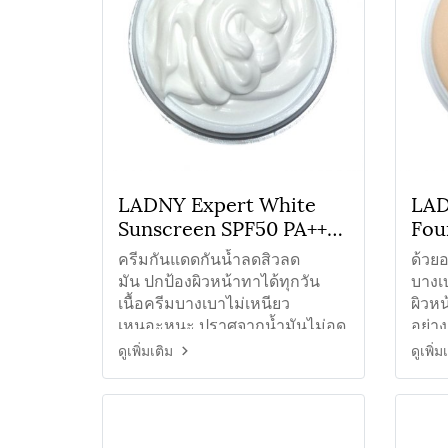
LADNY Expert White
LAD
Sunscreen SPF50 PA+++
Fou
ครีมกันแดดคุมมันไม่มีรอง
PA+
ครีมกันแดดกันน้ำลดสิวลด
ด้วยอ
พื้น
สูต
มัน ปกป้องผิวหน้าทาได้ทุกวัน
บางเบ
เนื้อครีมบางเบาไม่เหนียว
ผิวห
เหนอะหนะ ปราศจากน้ำมันไม่อุด
อย่า
ตันรูขุมขน ลดสิว ลดความมันบน
ริ้วร
ดูเพิ่มเติม
ดูเพิ่ม
ใบหน้า