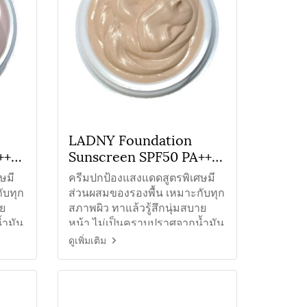
LADNY Foundation
+++
Sunscreen SPF50 PA+++
ครีมกันแดดใยไหมรอง
ษมี
ครีมปกป้องแสงแดดสูตรพิเศษมี
พื้น#02
ับทุก
ส่วนผสมของรองพื้น เหมาะกับทุก
าย
สภาพผิว ทาแล้วรู้สึกนุ่มสบาย
้ำมัน
หน้า ไม่เป็นคราบปราศจากน้ำมัน
ดูเพิ่มเติม