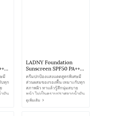
LADNY Foundation
+++
Sunscreen SPF50 PA+++
ื้น
ครีมกันแดดใยไหมรองพื้น
ษมี
ครีมปกป้องแสงแดดสูตรพิเศษมี
สีชมพู
ับทุก
ส่วนผสมของรองพื้น เหมาะกับทุก
าย
สภาพผิว ทาแล้วรู้สึกนุ่มสบาย
้ำมัน
หน้า ไม่เป็นคราบปราศจากน้ำมัน
ดูเพิ่มเติม