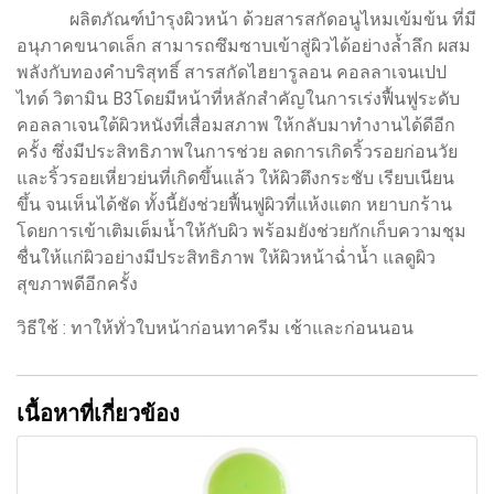
ผลิตภัณฑ์บำรุงผิวหน้า ด้วยสารสกัดอนูไหมเข้มข้น ที่มี
อนุภาคขนาดเล็ก สามารถซึมซาบเข้าสู่ผิวได้อย่างล้ำลึก ผสม
พลังกับทองคำบริสุทธิ์ สารสกัดไฮยารูลอน คอลลาเจนเปป
ไทด์ วิตามิน B3โดยมีหน้าที่หลักสำคัญในการเร่งฟื้นฟูระดับ
คอลลาเจนใต้ผิวหนังที่เสื่อมสภาพ ให้กลับมาทำงานได้ดีอีก
ครั้ง ซึ่งมีประสิทธิภาพในการช่วย ลดการเกิดริ้วรอยก่อนวัย
และริ้วรอยเหี่ยวย่นที่เกิดขึ้นแล้ว ให้ผิวตึงกระชับ เรียบเนียน
ขึ้น จนเห็นได้ชัด ทั้งนี้ยังช่วยฟื้นฟูผิวที่แห้งแตก หยาบกร้าน
โดยการเข้าเติมเต็มน้ำให้กับผิว พร้อมยังช่วยกักเก็บความชุม
ชื่นให้แก่ผิวอย่างมีประสิทธิภาพ ให้ผิวหน้าฉ่ำน้ำ แลดูผิว
สุขภาพดีอีกครั้ง
วิธีใช้ : ทาให้ทั่วใบหน้าก่อนทาครีม เช้าและก่อนนอน
เนื้อหาที่เกี่ยวข้อง